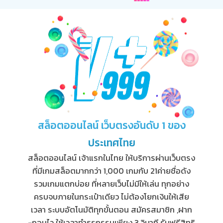
คาสิโนออนไลน์สด ชั้นนำระดับโลก
คาสิโนออนไลน์สด เสมือนกับอยู่ในคาสิโนจริง มีรูป
แบบการเดิมพันมากมายให้เลือกเล่นอาทิเช่น บาคาร่า
,เสือมังกร ,รูเล็ต ,ไฮโล และอื่นๆอีกมากมาย ทำกำไร
ง่าย ได้เงินจริงกับเว็บตรงที่มีนักเดิมพันเข้าใช้งาน
เยอะที่สุดในประเทศไทย รองรับทุกระบบทั้งคอม และ
มือถือ ปรับไม้เดิมพันได้เอง ไม่ต้องแจ้งแอดมินให้
เสียเวลา เดิมพันสูงสุด 200,000ต่อไม้ ถอนได้ไม่