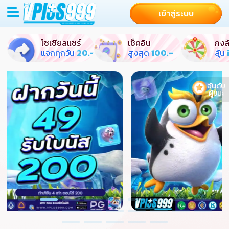
เข้าสู่ระบบ
โซเชียลแชร์
เช็คอิน
กงล
แจกทุกวัน
20.-
สูงสุด
100.-
ลุ้น
อันดับ
ผู้ชนะ