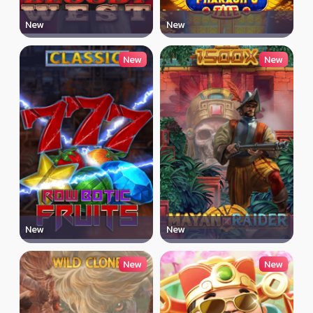
New
New
New
New
New
New
New
New