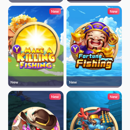
New
New
New
New
New
New