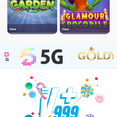
New
New