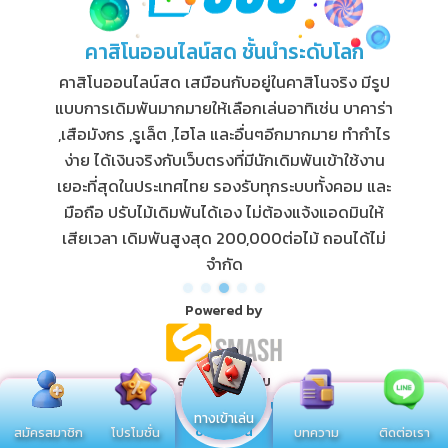
เกมยิงปลา แตกหนักแจกจริง
เกมยิงปลา ที่มีให้เล่นมากกว่า 20เกมรวมทุกค่ายดัง
มาให้ท่านได้เลือกเล่น ปลาตายง่าย การเดิมพันต่ำ
อัตราการเกิดแจ็กพอตสูง เพลิดเพลินไปกับภาพ
เสียง และเอฟเฟคสุดอลังการ เล่นได้ทุก
แพลตฟอร์ม Fishunter ที่หลายนักเดิมพันหลายคน
ชอบ ร่วมสนุกได้แล้ววันนี้ ผ่านระบบอัจฉริยะ
อัตโนมัติทุกขั้นตอน เว็บเดิมพันที่ดีที่สุดใน
ประเทศไทย VPLUS999
Powered by
สารบัญหน้าเว็บ
สล็อต
คาสิโน
สปอร์ต
บทความ
โปรโมชั่น
ทางเข้าเล่น
ชวนเพื่อน
สมัครสมาชิก
โปรโมชั่น
บทความ
ติดต่อเรา