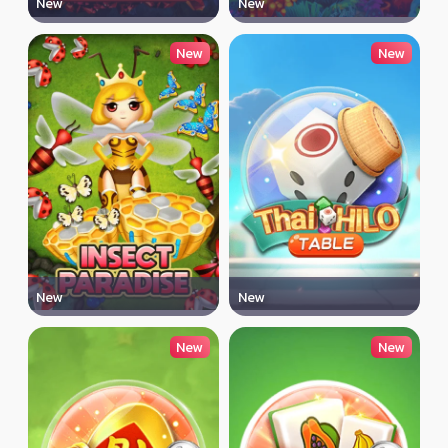
New
New
New
New
New
New
New
New