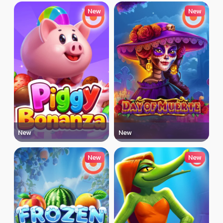
New
New
New
New
New
New