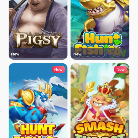
New
New
New
New