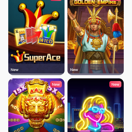
New
New
New
New