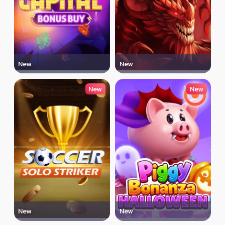
New
New
New
New
New
New