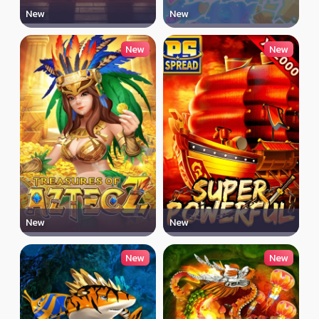
New
New
New
New
New
New
New
New