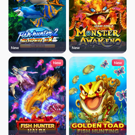
New
New
New
New