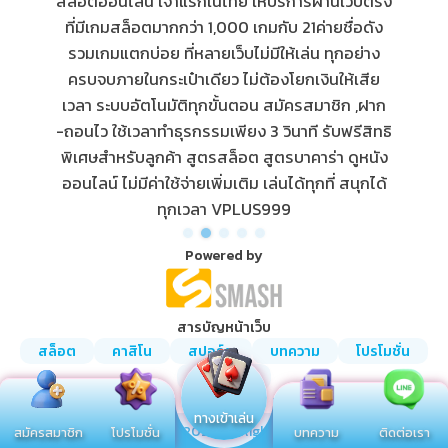
สล็อตออนไลน์ เจ้าแรกในไทย ให้บริการผ่านเว็บตรง
ที่มีเกมสล็อตมากกว่า 1,000 เกมกับ 21ค่ายชื่อดัง
รวมเกมแตกบ่อย ที่หลายเว็บไม่มีให้เล่น ทุกอย่าง
ครบจบภายในกระเป๋าเดียว ไม่ต้องโยกเงินให้เสีย
เวลา ระบบอัตโนมัติทุกขั้นตอน สมัครสมาชิก ,ฝาก
-ถอนไว ใช้เวลาทำธุรกรรมเพียง 3 วินาที รับฟรีสิทธิ
พิเศษสำหรับลูกค้า สูตรสล็อต สูตรบาคาร่า ดูหนัง
ออนไลน์ ไม่มีค่าใช้จ่ายเพิ่มเติม เล่นได้ทุกที่ สนุกได้
ทุกเวลา VPLUS999
Powered by
สารบัญหน้าเว็บ
สล็อต
คาสิโน
สปอร์ต
บทความ
โปรโมชั่น
ชวนเพื่อน
ทางเข้าเล่น
Copyright © 2025 All Rights Reserved.
สมัครสมาชิก
โปรโมชั่น
บทความ
ติดต่อเรา