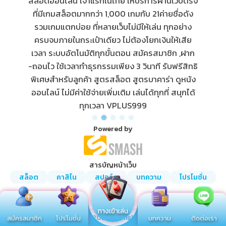
สล็อตออนไลน์ เจ้าแรกในไทย ให้บริการผ่านเว็บตรง
ที่มีเกมสล็อตมากกว่า 1,000 เกมกับ 21ค่ายชื่อดัง
รวมเกมแตกบ่อย ที่หลายเว็บไม่มีให้เล่น ทุกอย่าง
ครบจบภายในกระเป๋าเดียว ไม่ต้องโยกเงินให้เสีย
เวลา ระบบอัตโนมัติทุกขั้นตอน สมัครสมาชิก ,ฝาก
-ถอนไว ใช้เวลาทำธุรกรรมเพียง 3 วินาที รับฟรีสิทธิ
พิเศษสำหรับลูกค้า สูตรสล็อต สูตรบาคาร่า ดูหนัง
ออนไลน์ ไม่มีค่าใช้จ่ายเพิ่มเติม เล่นได้ทุกที่ สนุกได้
ทุกเวลา VPLUS999
Powered by
สารบัญหน้าเว็บ
สล็อต
คาสิโน
สปอร์ต
บทความ
โปรโมชั่น
ชวนเพื่อน
ทางเข้าเล่น
Copyright © 2025 All Rights Reserved.
สมัครสมาชิก
โปรโมชั่น
บทความ
ติดต่อเรา