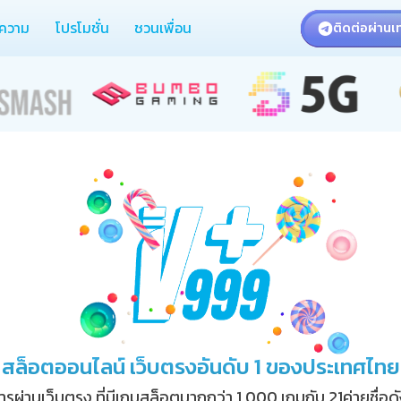
ความ
โปรโมชั่น
ชวนเพื่อน
ติดต่อผ่าน
สล็อตออนไลน์ เว็บตรงอันดับ 1 ของประเทศไทย
รผ่านเว็บตรง ที่มีเกมสล็อตมากกว่า 1,000 เกมกับ 21ค่ายชื่อดั