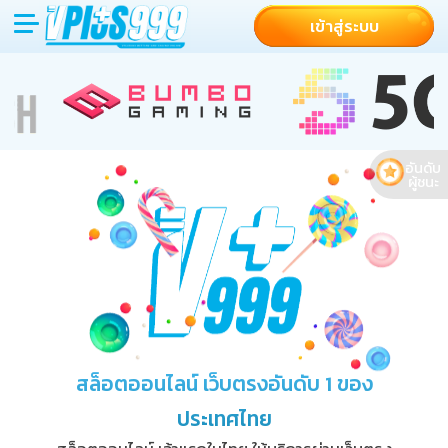
เข้าสู่ระบบ
อันดับ
ผู้ชนะ
สล็อตออนไลน์ เว็บตรงอันดับ 1 ของ
ประเทศไทย