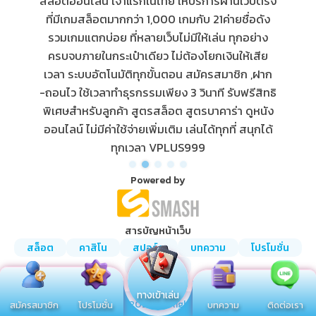
สล็อตออนไลน์ เจ้าแรกในไทย ให้บริการผ่านเว็บตรง
ที่มีเกมสล็อตมากกว่า 1,000 เกมกับ 21ค่ายชื่อดัง
รวมเกมแตกบ่อย ที่หลายเว็บไม่มีให้เล่น ทุกอย่าง
ครบจบภายในกระเป๋าเดียว ไม่ต้องโยกเงินให้เสีย
เวลา ระบบอัตโนมัติทุกขั้นตอน สมัครสมาชิก ,ฝาก
-ถอนไว ใช้เวลาทำธุรกรรมเพียง 3 วินาที รับฟรีสิทธิ
พิเศษสำหรับลูกค้า สูตรสล็อต สูตรบาคาร่า ดูหนัง
ออนไลน์ ไม่มีค่าใช้จ่ายเพิ่มเติม เล่นได้ทุกที่ สนุกได้
ทุกเวลา VPLUS999
Powered by
สารบัญหน้าเว็บ
สล็อต
คาสิโน
สปอร์ต
บทความ
โปรโมชั่น
ชวนเพื่อน
ทางเข้าเล่น
Copyright © 2025 All Rights Reserved.
สมัครสมาชิก
โปรโมชั่น
บทความ
ติดต่อเรา