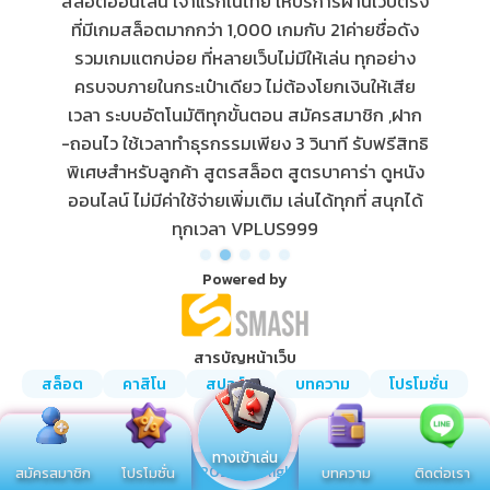
สล็อตออนไลน์ เจ้าแรกในไทย ให้บริการผ่านเว็บตรง
ที่มีเกมสล็อตมากกว่า 1,000 เกมกับ 21ค่ายชื่อดัง
รวมเกมแตกบ่อย ที่หลายเว็บไม่มีให้เล่น ทุกอย่าง
ครบจบภายในกระเป๋าเดียว ไม่ต้องโยกเงินให้เสีย
เวลา ระบบอัตโนมัติทุกขั้นตอน สมัครสมาชิก ,ฝาก
-ถอนไว ใช้เวลาทำธุรกรรมเพียง 3 วินาที รับฟรีสิทธิ
พิเศษสำหรับลูกค้า สูตรสล็อต สูตรบาคาร่า ดูหนัง
ออนไลน์ ไม่มีค่าใช้จ่ายเพิ่มเติม เล่นได้ทุกที่ สนุกได้
ทุกเวลา VPLUS999
Powered by
สารบัญหน้าเว็บ
สล็อต
คาสิโน
สปอร์ต
บทความ
โปรโมชั่น
ชวนเพื่อน
ทางเข้าเล่น
Copyright © 2025 All Rights Reserved.
สมัครสมาชิก
โปรโมชั่น
บทความ
ติดต่อเรา