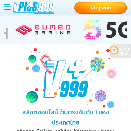
เข้าสู่ระบบ
อันดับ
ผู้ชนะ
สล็อตออนไลน์ เว็บตรงอันดับ 1 ของ
ประเทศไทย