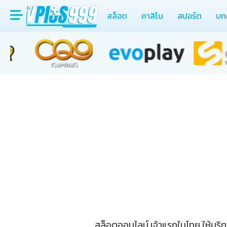
สล็อต
คาสิโน
สปอร์ต
บท
สล็อตออนไลน์ เจ้าแรกในไทย ให้บริกา