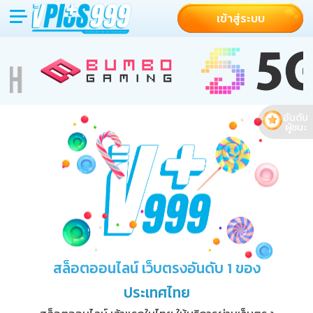
เข้าสู่ระบบ
อันดับ
ผู้ชนะ
สล็อตออนไลน์ เว็บตรงอันดับ 1 ของ
ประเทศไทย