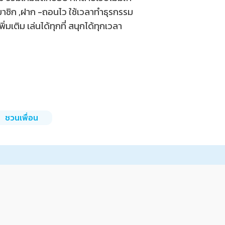
สมาชิก ,ฝาก -ถอนไว ใช้เวลาทำธุรกรรม
่มเติม เล่นได้ทุกที่ สนุกได้ทุกเวลา
ชวนเพื่อน