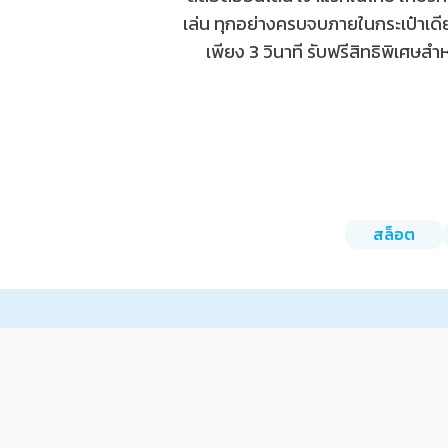
เล่น ทุกอย่างครบจบภายในกระเป๋าเดีย
เพียง 3 วินาที รับฟรีสิทธิพิเศษสำห
สล็อต