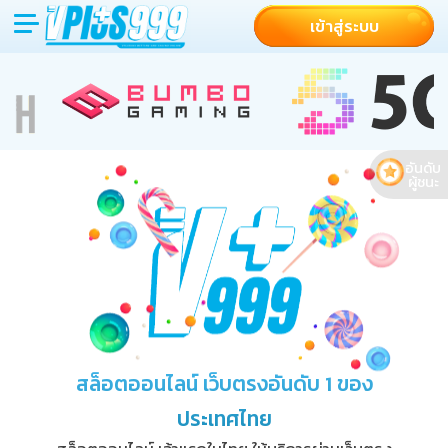
เข้าสู่ระบบ
อันดับ
ผู้ชนะ
สล็อตออนไลน์ เว็บตรงอันดับ 1 ของ
ประเทศไทย