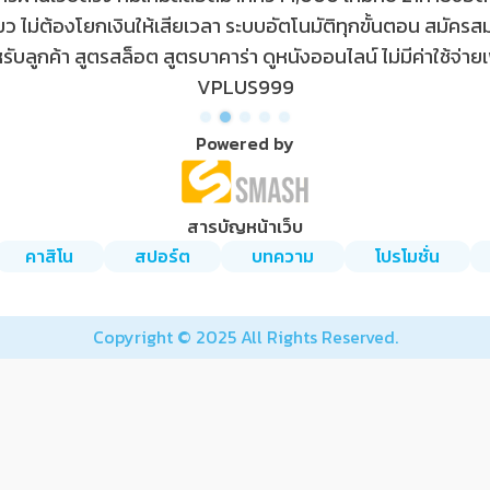
ว ไม่ต้องโยกเงินให้เสียเวลา ระบบอัตโนมัติทุกขั้นตอน สมัคร
รับลูกค้า สูตรสล็อต สูตรบาคาร่า ดูหนังออนไลน์ ไม่มีค่าใช้จ่ายเพิ
VPLUS999
Powered by
สารบัญหน้าเว็บ
คาสิโน
สปอร์ต
บทความ
โปรโมชั่น
Copyright © 2025 All Rights Reserved.