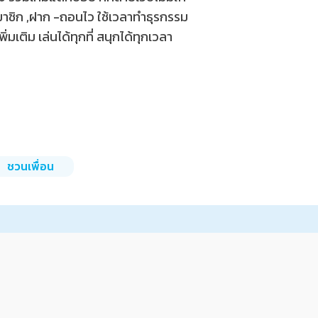
สมาชิก ,ฝาก -ถอนไว ใช้เวลาทำธุรกรรม
่มเติม เล่นได้ทุกที่ สนุกได้ทุกเวลา
ชวนเพื่อน