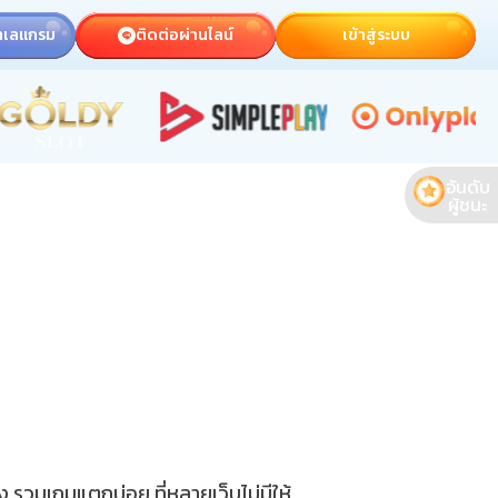
เทเลแกรม
ติดต่อผ่านไลน์
เข้าสู่ระบบ
อันดับ
ผู้ชนะ
ง รวมเกมแตกบ่อย ที่หลายเว็บไม่มีให้