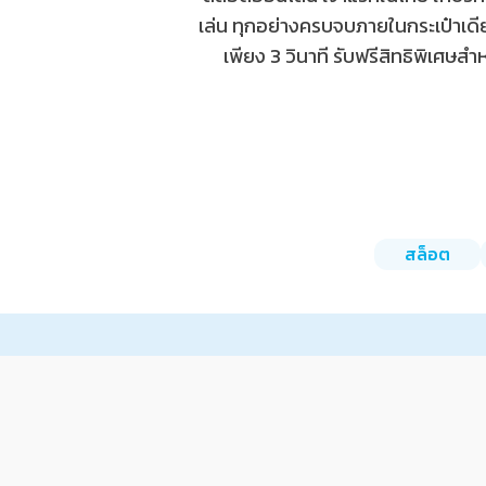
เล่น ทุกอย่างครบจบภายในกระเป๋าเดีย
เพียง 3 วินาที รับฟรีสิทธิพิเศษสำห
สล็อต