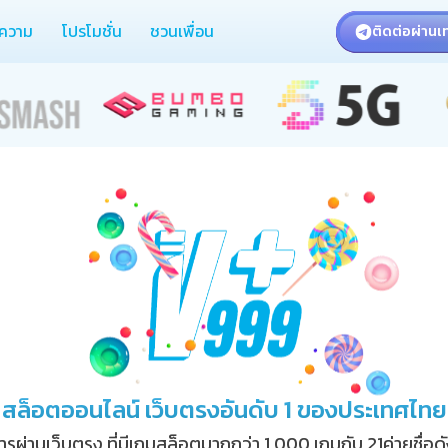
ความ
โปรโมชั่น
ชวนเพื่อน
ติดต่อผ่าน
สล็อตออนไลน์ เว็บตรงอันดับ 1 ของประเทศไทย
รผ่านเว็บตรง ที่มีเกมสล็อตมากกว่า 1,000 เกมกับ 21ค่ายชื่อดั