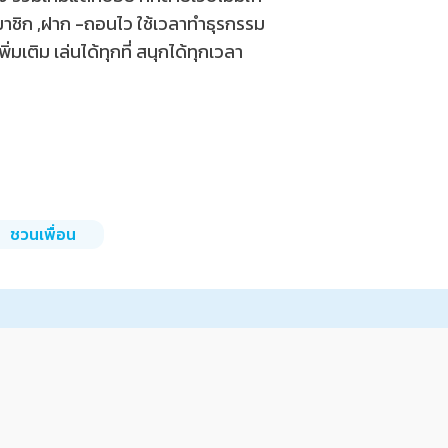
สมาชิก ,ฝาก -ถอนไว ใช้เวลาทำธุรกรรม
่มเติม เล่นได้ทุกที่ สนุกได้ทุกเวลา
ชวนเพื่อน