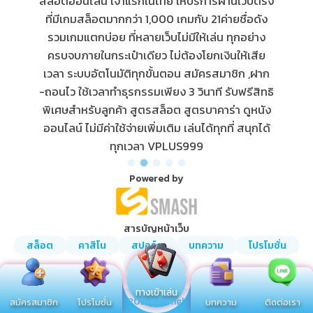
สล็อตออนไลน์ เจ้าแรกในไทย ให้บริการผ่านเว็บตรง
ที่มีเกมสล็อตมากกว่า 1,000 เกมกับ 21ค่ายชื่อดัง
รวมเกมแตกบ่อย ที่หลายเว็บไม่มีให้เล่น ทุกอย่าง
ครบจบภายในกระเป๋าเดียว ไม่ต้องโยกเงินให้เสีย
เวลา ระบบอัตโนมัติทุกขั้นตอน สมัครสมาชิก ,ฝาก
-ถอนไว ใช้เวลาทำธุรกรรมเพียง 3 วินาที รับฟรีสิทธิ
พิเศษสำหรับลูกค้า สูตรสล็อต สูตรบาคาร่า ดูหนัง
ออนไลน์ ไม่มีค่าใช้จ่ายเพิ่มเติม เล่นได้ทุกที่ สนุกได้
ทุกเวลา VPLUS999
Powered by
สารบัญหน้าเว็บ
สล็อต
คาสิโน
สปอร์ต
บทความ
โปรโมชั่น
ชวนเพื่อน
ทางเข้าเล่น
Copyright © 2025 All Rights Reserved.
สมัครสมาชิก
โปรโมชั่น
บทความ
ติดต่อเรา