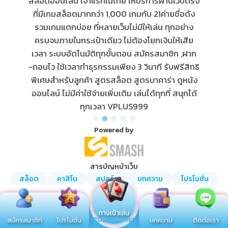
สล็อตออนไลน์ เจ้าแรกในไทย ให้บริการผ่านเว็บตรง
ที่มีเกมสล็อตมากกว่า 1,000 เกมกับ 21ค่ายชื่อดัง
รวมเกมแตกบ่อย ที่หลายเว็บไม่มีให้เล่น ทุกอย่าง
ครบจบภายในกระเป๋าเดียว ไม่ต้องโยกเงินให้เสีย
เวลา ระบบอัตโนมัติทุกขั้นตอน สมัครสมาชิก ,ฝาก
-ถอนไว ใช้เวลาทำธุรกรรมเพียง 3 วินาที รับฟรีสิทธิ
พิเศษสำหรับลูกค้า สูตรสล็อต สูตรบาคาร่า ดูหนัง
ออนไลน์ ไม่มีค่าใช้จ่ายเพิ่มเติม เล่นได้ทุกที่ สนุกได้
ทุกเวลา VPLUS999
Powered by
สารบัญหน้าเว็บ
สล็อต
คาสิโน
สปอร์ต
บทความ
โปรโมชั่น
ชวนเพื่อน
ทางเข้าเล่น
Copyright © 2025 All Rights Reserved.
สมัครสมาชิก
โปรโมชั่น
บทความ
ติดต่อเรา