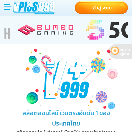
เข้าสู่ระบบ
อันดับ
ผู้ชนะ
สล็อตออนไลน์ เว็บตรงอันดับ 1 ของ
ประเทศไทย