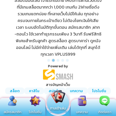
สล็อตออนไลน์ เจ้าแรกในไทย ให้บริการผ่านเว็บตรง
ที่มีเกมสล็อตมากกว่า 1,000 เกมกับ 21ค่ายชื่อดัง
รวมเกมแตกบ่อย ที่หลายเว็บไม่มีให้เล่น ทุกอย่าง
ครบจบภายในกระเป๋าเดียว ไม่ต้องโยกเงินให้เสีย
เวลา ระบบอัตโนมัติทุกขั้นตอน สมัครสมาชิก ,ฝาก
-ถอนไว ใช้เวลาทำธุรกรรมเพียง 3 วินาที รับฟรีสิทธิ
พิเศษสำหรับลูกค้า สูตรสล็อต สูตรบาคาร่า ดูหนัง
ออนไลน์ ไม่มีค่าใช้จ่ายเพิ่มเติม เล่นได้ทุกที่ สนุกได้
ทุกเวลา VPLUS999
Powered by
สารบัญหน้าเว็บ
สล็อต
คาสิโน
สปอร์ต
บทความ
โปรโมชั่น
ชวนเพื่อน
ทางเข้าเล่น
Copyright © 2025 All Rights Reserved.
สมัครสมาชิก
โปรโมชั่น
บทความ
ติดต่อเรา