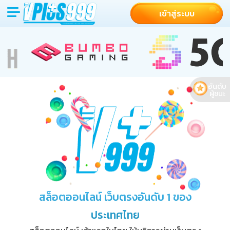
เข้าสู่ระบบ
อันดับ
ผู้ชนะ
สล็อตออนไลน์ เว็บตรงอันดับ 1 ของ
ประเทศไทย