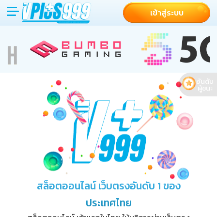
เข้าสู่ระบบ
อันดับ
ผู้ชนะ
สล็อตออนไลน์ เว็บตรงอันดับ 1 ของ
ประเทศไทย