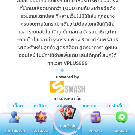
สล็อตออนไลน์ เจ้าแรกในไทย ให้บริการผ่านเว็บตรง
ที่มีเกมสล็อตมากกว่า 1,000 เกมกับ 21ค่ายชื่อดัง
รวมเกมแตกบ่อย ที่หลายเว็บไม่มีให้เล่น ทุกอย่าง
ครบจบภายในกระเป๋าเดียว ไม่ต้องโยกเงินให้เสีย
เวลา ระบบอัตโนมัติทุกขั้นตอน สมัครสมาชิก ,ฝาก
-ถอนไว ใช้เวลาทำธุรกรรมเพียง 3 วินาที รับฟรีสิทธิ
พิเศษสำหรับลูกค้า สูตรสล็อต สูตรบาคาร่า ดูหนัง
ออนไลน์ ไม่มีค่าใช้จ่ายเพิ่มเติม เล่นได้ทุกที่ สนุกได้
ทุกเวลา VPLUS999
Powered by
สารบัญหน้าเว็บ
สล็อต
คาสิโน
สปอร์ต
บทความ
โปรโมชั่น
ชวนเพื่อน
ทางเข้าเล่น
Copyright © 2025 All Rights Reserved.
สมัครสมาชิก
โปรโมชั่น
บทความ
ติดต่อเรา