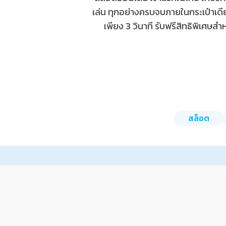
เล่น ทุกอย่างครบจบภายในกระเป๋าเดีย
เพียง 3 วินาที รับฟรีสิทธิพิเศษสำห
สล็อต