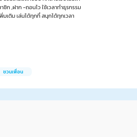
สมาชิก ,ฝาก -ถอนไว ใช้เวลาทำธุรกรรม
่มเติม เล่นได้ทุกที่ สนุกได้ทุกเวลา
ชวนเพื่อน