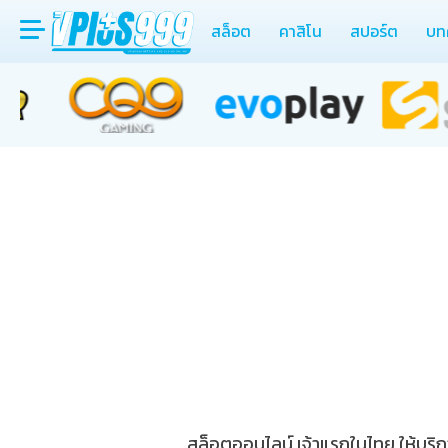
สล็อต
คาสิโน
สปอร์ต
บท
สล็อตออนไลน์ เจ้าแรกในไทย ให้บริกา