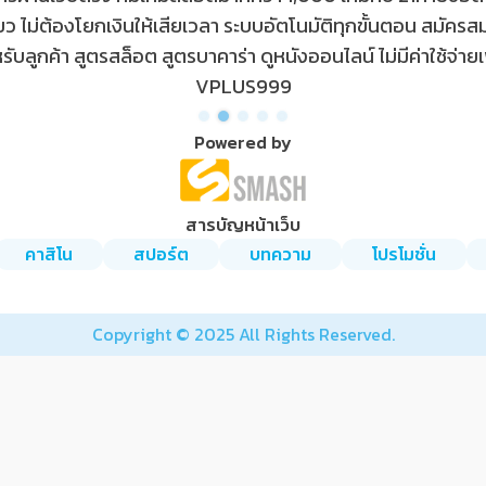
ว ไม่ต้องโยกเงินให้เสียเวลา ระบบอัตโนมัติทุกขั้นตอน สมัคร
รับลูกค้า สูตรสล็อต สูตรบาคาร่า ดูหนังออนไลน์ ไม่มีค่าใช้จ่ายเพิ
VPLUS999
Powered by
สารบัญหน้าเว็บ
คาสิโน
สปอร์ต
บทความ
โปรโมชั่น
Copyright © 2025 All Rights Reserved.