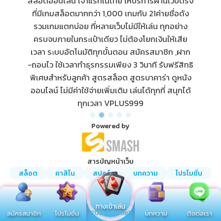
สล็อตออนไลน์ เจ้าแรกในไทย ให้บริการผ่านเว็บตรง
ที่มีเกมสล็อตมากกว่า 1,000 เกมกับ 21ค่ายชื่อดัง
รวมเกมแตกบ่อย ที่หลายเว็บไม่มีให้เล่น ทุกอย่าง
ครบจบภายในกระเป๋าเดียว ไม่ต้องโยกเงินให้เสีย
เวลา ระบบอัตโนมัติทุกขั้นตอน สมัครสมาชิก ,ฝาก
-ถอนไว ใช้เวลาทำธุรกรรมเพียง 3 วินาที รับฟรีสิทธิ
พิเศษสำหรับลูกค้า สูตรสล็อต สูตรบาคาร่า ดูหนัง
ออนไลน์ ไม่มีค่าใช้จ่ายเพิ่มเติม เล่นได้ทุกที่ สนุกได้
ทุกเวลา VPLUS999
Powered by
สารบัญหน้าเว็บ
สล็อต
คาสิโน
สปอร์ต
บทความ
โปรโมชั่น
ชวนเพื่อน
ทางเข้าเล่น
Copyright © 2025 All Rights Reserved.
สมัครสมาชิก
โปรโมชั่น
บทความ
ติดต่อเรา