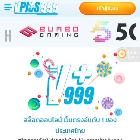
เข้าสู่ระบบ
อันดับ
ผู้ชนะ
สล็อตออนไลน์ เว็บตรงอันดับ 1 ของ
ประเทศไทย